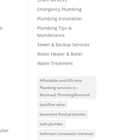
Emergency Plumbing
Plumbing Installation
Plumbing Tips &
en
Maintenance
Sewer & Backup Services
Water Heater & Boiler
Water Treatment
Affordable-and-Efficient-
Plumbing-services-in-
Montreal: PlumbingMontreal
backflow valve
basement flood protection
bath plumber
ulier
bathroom renovation montreal