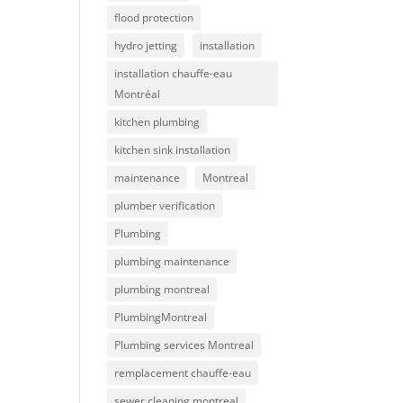
flood protection
hydro jetting
installation
installation chauffe-eau
Montréal
kitchen plumbing
kitchen sink installation
maintenance
Montreal
plumber verification
Plumbing
plumbing maintenance
plumbing montreal
PlumbingMontreal
Plumbing services Montreal
remplacement chauffe-eau
sewer cleaning montreal