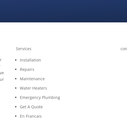
Services
con
r
Ph
Installation
r
Repairs
Add
ive
Mon
Maintenance
our
Water Heaters
Emergency Plumbing
Get A Quote
En Francais