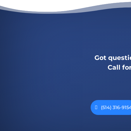
Got questi
Call fo
(514) 316-915