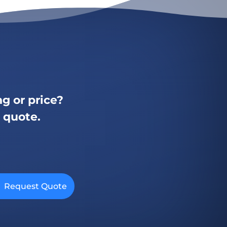
g or price?
a quote.
Request Quote