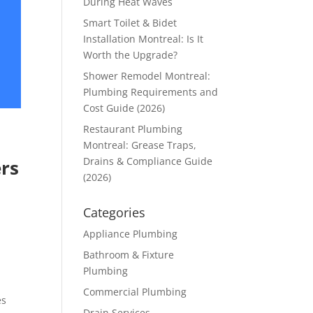
During Heat Waves
Smart Toilet & Bidet
Installation Montreal: Is It
Worth the Upgrade?
Shower Remodel Montreal:
Plumbing Requirements and
Cost Guide (2026)
Restaurant Plumbing
Montreal: Grease Traps,
Drains & Compliance Guide
ers
(2026)
Categories
Appliance Plumbing
Bathroom & Fixture
Plumbing
Commercial Plumbing
es
Drain Services