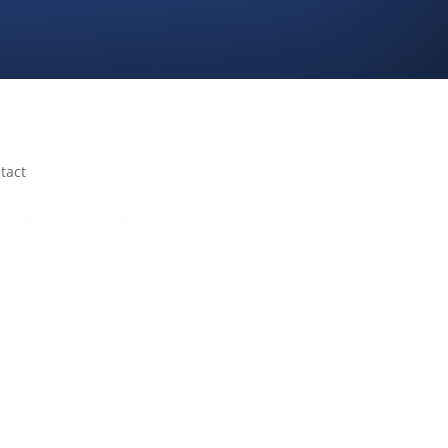
tact
one:
(514) 316-9154
ress: 1200 McGill College Ave Suite 1100,
treal, QC H3B 4G7, Canada