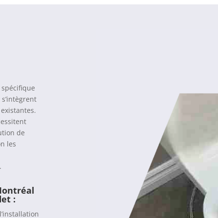
 spécifique
s s’intègrent
 existantes.
cessitent
ution de
on les
.
Montréal
et :
installation