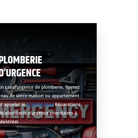
PLOMBERIE
D’URGENCE
En cas d’urgence de plomberie, fermez
l’eau de votre maison ou appartement
et appelez le
514-316-9154
Réparations
de plomberie d’urgence prioritaires à
Montréal.