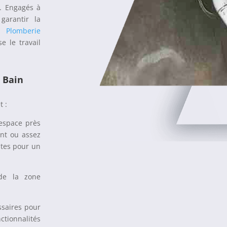
. Engagés à
garantir la
ez
Plomberie
e le travail
 Bain
t :
’espace près
ant ou assez
ntes pour un
 de la zone
ssaires pour
tionnalités