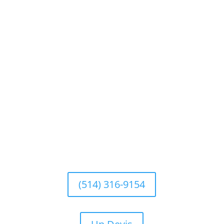
Vous avez des questions sur les
services de plomberie, la
planification ou les prix ? Appelez
pour un service ou utilisez le
formulaire pour obtenir un devis.
(514) 316-9154