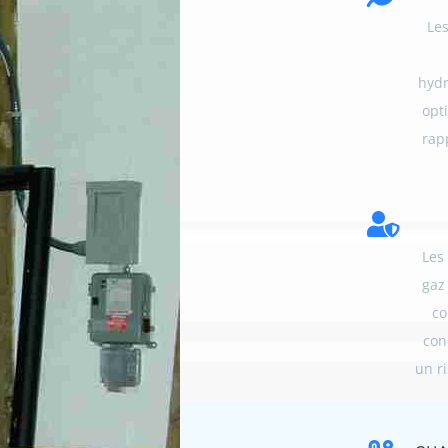
Le
hydr
opt
rap

Les
gaz 
co
con
un r