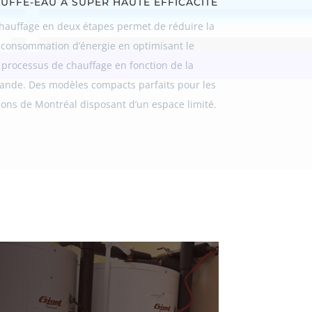
UFFE-EAU À SUPER HAUTE EFFICACITÉ
hauffage en deux étapes permet de réduire la
consommation d’énergie en optimisant le
processus de chauffage en fonction de la
nde. Des modèles compacts parfaits pour les
ons de Montréal disposant d’un espace limité.