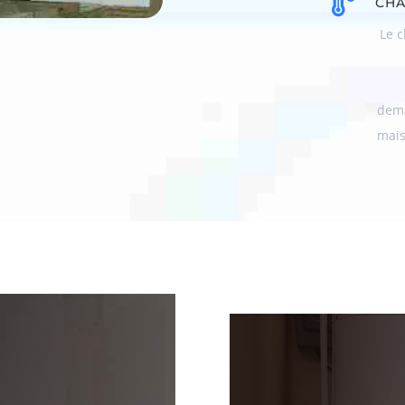

CHA
Le c
dema
mais