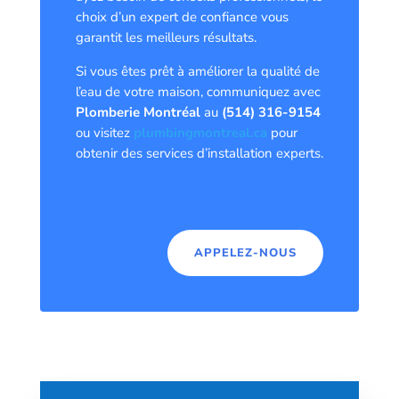
choix d’un expert de confiance vous
garantit les meilleurs résultats.
Si vous êtes prêt à améliorer la qualité de
l’eau de votre maison, communiquez avec
Plomberie Montréal
au
(514) 316-9154
ou visitez
plumbingmontreal.ca
pour
obtenir des services d’installation experts.
APPELEZ-NOUS