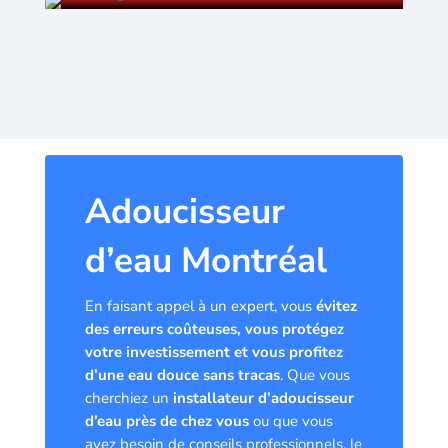
Adoucisseur
d’eau Montréal
En faisant appel à un expert, vous
évitez
des erreurs coûteuses, vous protégez
votre investissement et vous profitez
d’une eau douce sans tracas
. Que vous
cherchiez un
installateur d’adoucisseur
d’eau près de chez vous
ou que vous
ayez besoin de conseils professionnels, le